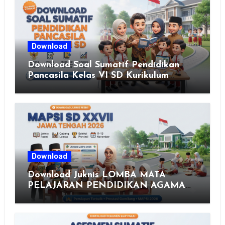
Download
Download Soal Sumatif Pendidikan
Pancasila Kelas VI SD Kurikulum
Merdeka, Solusi Praktis Guru
Menyusun Asesmen Berkualitas
Download
Download Juknis LOMBA MATA
PELAJARAN PENDIDIKAN AGAMA
ISLAM DAN SENI ISLAMI (MAPSI)
SEKOLAH DASAR XXVII PROVINSI
JAWA TENGAH TAHUN 2026