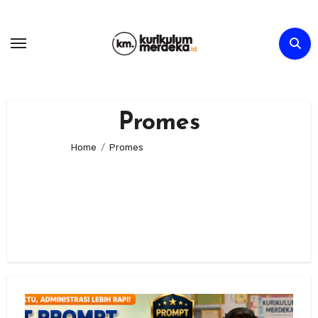
Skip
to
content
Promes
Home
Promes