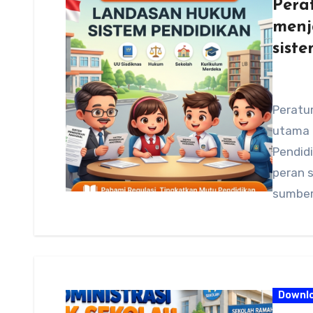
Pera
menj
sist
Peratu
utama 
Pendid
peran 
sumber
Downl