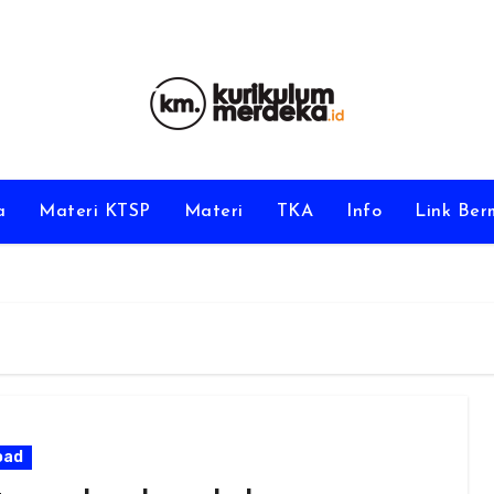
a
Materi KTSP
Materi
TKA
Info
Link Be
oad