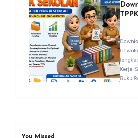
Down
TPPK
Downlo
Downlo
lengkap
Kerja,
Buku R
You Missed