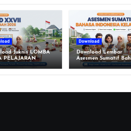
load
Download
load Juknis LOMBA
Download Lembar
A PELAJARAN
Asesmen Sumatif Bah
DIDIKAN AGAMA
Indonesia Kelas 6 SD
M DAN SENI ISLAMI
(Fase C) – Bank Soal
SI) SEKOLAH
Rubrik Penilaian
R XXVII PROVINSI
A TENGAH TAHUN