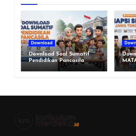
Download
Down
Download Soal Sumatif
Down
Pendidikan Pancasila
MAT
Kelas VI SD Kurikulum
PEN
Merdeka, Solusi Praktis
ISLA
Guru Menyusun Asesmen
(MAP
Berkualitas
DASA
JAW
2026