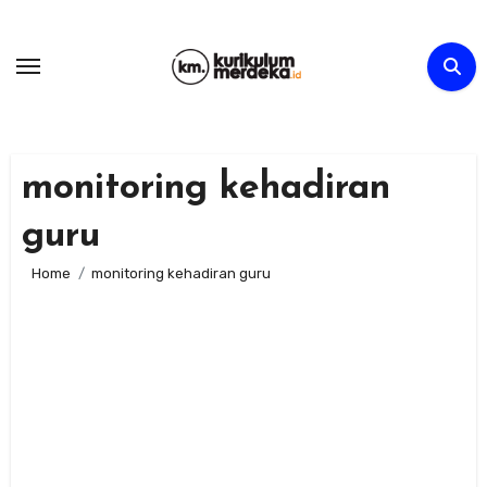
Skip
to
content
monitoring kehadiran
guru
Home
monitoring kehadiran guru