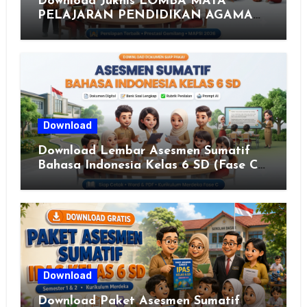
Download Juknis LOMBA MATA
PELAJARAN PENDIDIKAN AGAMA
ISLAM DAN SENI ISLAMI (MAPSI)
SEKOLAH DASAR XXVII PROVINSI
JAWA TENGAH TAHUN 2026
Download
Download Lembar Asesmen Sumatif
Bahasa Indonesia Kelas 6 SD (Fase C)
– Bank Soal & Rubrik Penilaian
Download
Download Paket Asesmen Sumatif