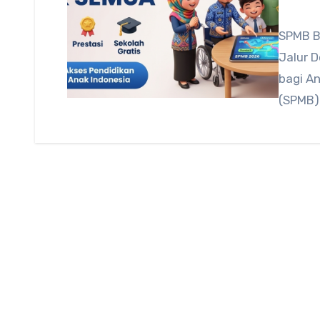
SPMB B
Jalur D
bagi A
(SPMB)