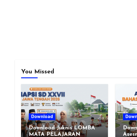
You Missed
Download
Down
Download Juknis LOMBA
Down
MATA PELAJARAN
Ases