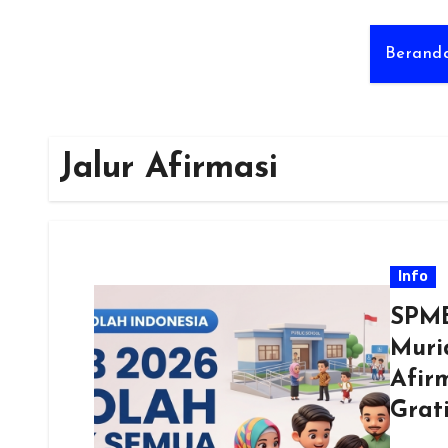
Berand
Jalur Afirmasi
Info
SPMB
Murid
Afir
Grat