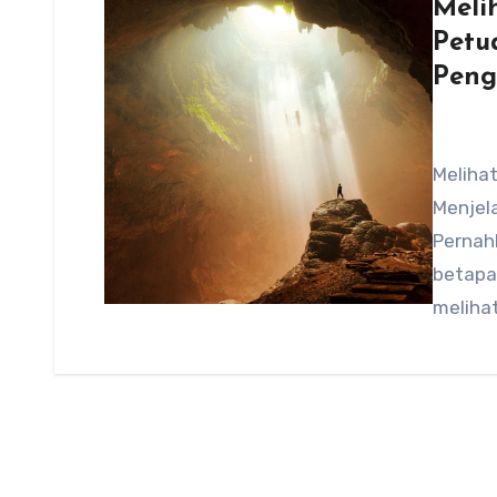
Meli
Petu
Peng
Meliha
Menjela
Pernah
betapa
meliha
memuk