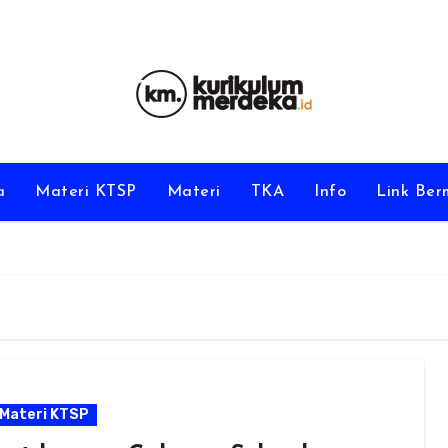
a
Materi KTSP
Materi
TKA
Info
Link Be
Materi KTSP