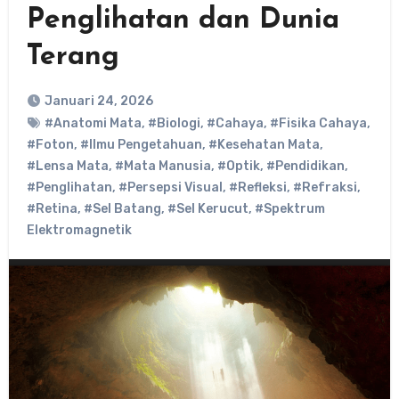
Penglihatan dan Dunia
Terang
Januari 24, 2026
#Anatomi Mata
,
#Biologi
,
#Cahaya
,
#Fisika Cahaya
,
#Foton
,
#Ilmu Pengetahuan
,
#Kesehatan Mata
,
#Lensa Mata
,
#Mata Manusia
,
#Optik
,
#Pendidikan
,
#Penglihatan
,
#Persepsi Visual
,
#Refleksi
,
#Refraksi
,
#Retina
,
#Sel Batang
,
#Sel Kerucut
,
#Spektrum
Elektromagnetik