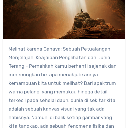
Melihat karena Cahaya: Sebuah Petualangan
Menjelajahi Keajaiban Penglihatan dan Dunia
Terang – Pernahkah kamu berhenti sejenak dan
merenungkan betapa menakjubkannya
kemampuan kita untuk melihat? Dari spektrum
warna pelangi yang memukau hingga detail
terkecil pada sehelai daun, dunia di sekitar kita
adalah sebuah kanvas visual yang tak ada
habisnya. Namun, di balik setiap gambar yang
kita tangkap, ada sebuah fenomena fisika dan