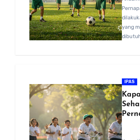
Pernap
dilakuk
yang m
dibutu
IPAS
Kapa
Seha
Pern