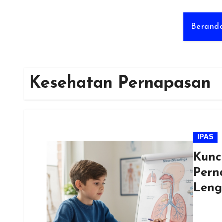
Berand
Kesehatan Pernapasan
IPAS
Kunc
Pern
Leng