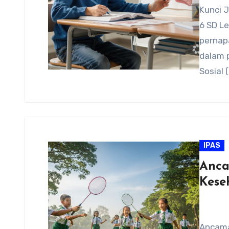
Kunci 
6 SD L
pernap
dalam 
Sosial 
IPAS
Anca
Kese
Ancama