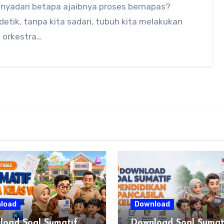
nyadari betapa ajaibnya proses bernapas?
detik, tanpa kita sadari, tubuh kita melakukan
 orkestra…
load
Download
load Soal Sumatif
Download Soal Sumat