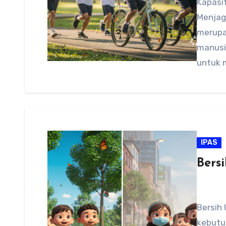
Kapasi
Menjag
merupa
manusi
untuk 
IPAS
Bers
Bersih
kebutu