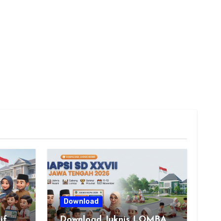
Download
if
Download Juknis LOMBA