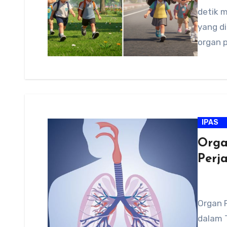
detik 
yang d
organ 
IPAS
Orga
Perj
Organ 
dalam 