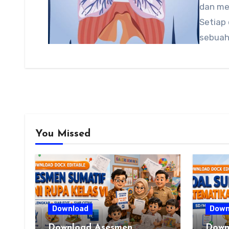
dan me
Setiap 
sebuah
You Missed
Download
Down
Download Asesmen
Down