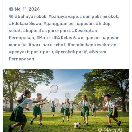
Mei 11, 2026
#bahaya rokok
,
#bahaya vape
,
#dampak merokok
,
#Edukasi Siswa
,
#gangguan pernapasan
,
#hidup
sehat
,
#kapasitas paru-paru
,
#Kesehatan
Pernapasan
,
#Materi IPA Kelas 6
,
#organ pernapasan
manusia
,
#paru paru sehat
,
#pendidikan kesehatan
,
#penyakit paru-paru
,
#perokok pasif
,
#Sistem
Pernapasan