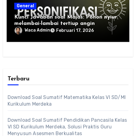
General
Kunci Jawaban soal Majas: Pohon nyiur
melambai-lambai tertiup angin
Waca Admin
Februari 17, 2026
Terbaru
Download Soal Sumatif Matematika Kelas VI SD/MI
Kurikulum Merdeka
Download Soal Sumatif Pendidikan Pancasila Kelas
VI SD Kurikulum Merdeka, Solusi Praktis Guru
Menyusun Asesmen Berkualitas