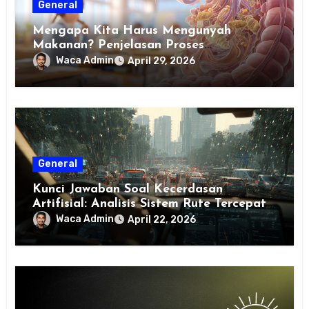
General
Mengapa Kita Harus Mengunyah
Makanan? Penjelasan Proses
Pencernaan pada Manusia untuk Siswa
Waca Admin
April 29, 2026
SD
General
Kunci Jawaban Soal Kecerdasan
Artifisial: Analisis Sistem Rute Tercepat
Berbasis Data dan Pembelajaran Mesin
Waca Admin
April 22, 2026