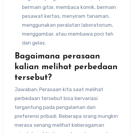
bermain gitar, membaca komik, bermain
pesawat kertas, menyiram tanaman,
menggunakan peralatan laboratorium,
menggambar, atau membawa poci teh
dan gelas.
Bagaimana perasaan
kalian melihat perbedaan
tersebut?
Jawaban: Perasaan kita saat melihat
perbedaan tersebut bisa bervariasi
tergantung pada pengalaman dan
preferensi pribadi. Beberapa orang mungkin
merasa senang melihat keberagaman