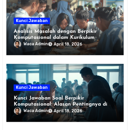
Kunci Jawaban
Analisis Masalah dengan Berpikir
Komputasional dalam Kurikulum
Merdeka
Waca Admin
April 18, 2026
Kunci Jawaban
Kunci Jawaban Soal Berpikir
Komputasional: Alasan Pentingnya di
Era Digital dan Contoh Penerapannya
Waca Admin
April 18, 2026