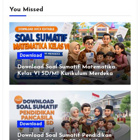
You Missed
Download
Download Soal Sumatif Matematika
Kelas VI SD/MI Kurikulum Merdeka
Download
Download Soal Sumatif Pendidikan