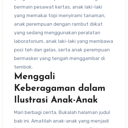
bermain pesawat kertas, anak laki-laki
yang memakai topi menyirami tanaman,
anak perempuan dengan rambut diikat
yang sedang menggunakan peralatan
laboratorium, anak laki-laki yang membawa
poci teh dan gelas, serta anak perempuan
bermasker yang tengah menggambar di
tembok.
Menggali
Keberagaman dalam
Ilustrasi Anak-Anak
Mari berbagi cerita. Bukalah halaman judul
bab ini. Amatilah anak-anak yang menjadi