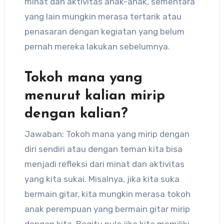
minat dan aktivitas anak-anak, sementara
yang lain mungkin merasa tertarik atau
penasaran dengan kegiatan yang belum
pernah mereka lakukan sebelumnya.
Tokoh mana yang
menurut kalian mirip
dengan kalian?
Jawaban: Tokoh mana yang mirip dengan
diri sendiri atau dengan teman kita bisa
menjadi refleksi dari minat dan aktivitas
yang kita sukai. Misalnya, jika kita suka
bermain gitar, kita mungkin merasa tokoh
anak perempuan yang bermain gitar mirip
dengan kita. Begitu pula jika kita memiliki