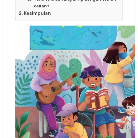
kalian?
Kesimpulan