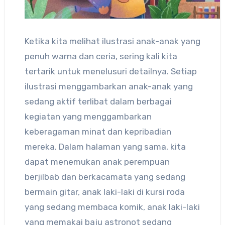
Ketika kita melihat ilustrasi anak-anak yang
penuh warna dan ceria, sering kali kita
tertarik untuk menelusuri detailnya. Setiap
ilustrasi menggambarkan anak-anak yang
sedang aktif terlibat dalam berbagai
kegiatan yang menggambarkan
keberagaman minat dan kepribadian
mereka. Dalam halaman yang sama, kita
dapat menemukan anak perempuan
berjilbab dan berkacamata yang sedang
bermain gitar, anak laki-laki di kursi roda
yang sedang membaca komik, anak laki-laki
yang memakai baju astronot sedang