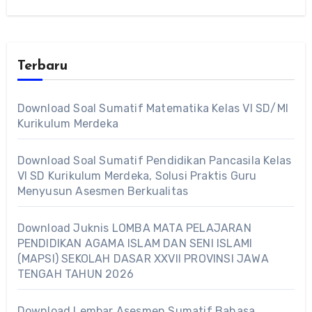
Terbaru
Download Soal Sumatif Matematika Kelas VI SD/MI
Kurikulum Merdeka
Download Soal Sumatif Pendidikan Pancasila Kelas
VI SD Kurikulum Merdeka, Solusi Praktis Guru
Menyusun Asesmen Berkualitas
Download Juknis LOMBA MATA PELAJARAN
PENDIDIKAN AGAMA ISLAM DAN SENI ISLAMI
(MAPSI) SEKOLAH DASAR XXVII PROVINSI JAWA
TENGAH TAHUN 2026
Download Lembar Asesmen Sumatif Bahasa