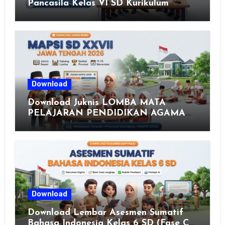
Pancasila Kelas VI SD Kurikulum
Merdeka, Solusi Praktis Guru
Menyusun Asesmen Berkualitas
Download
Download Juknis LOMBA MATA
PELAJARAN PENDIDIKAN AGAMA
ISLAM DAN SENI ISLAMI (MAPSI)
SEKOLAH DASAR XXVII PROVINSI
JAWA TENGAH TAHUN 2026
Download
Download Lembar Asesmen Sumatif
Bahasa Indonesia Kelas 6 SD (Fase C)