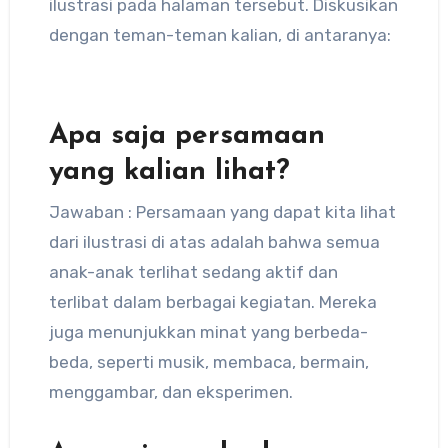
ilustrasi pada halaman tersebut. Diskusikan
dengan teman-teman kalian, di antaranya:
Apa saja persamaan
yang kalian lihat?
Jawaban : Persamaan yang dapat kita lihat
dari ilustrasi di atas adalah bahwa semua
anak-anak terlihat sedang aktif dan
terlibat dalam berbagai kegiatan. Mereka
juga menunjukkan minat yang berbeda-
beda, seperti musik, membaca, bermain,
menggambar, dan eksperimen.