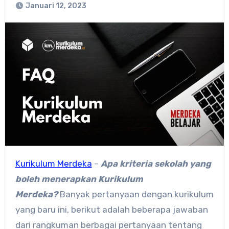
Januari 12, 2023
Kurikulum Merdeka
–
Apa kriteria sekolah yang
boleh menerapkan Kurikulum
Merdeka?
Banyak pertanyaan dengan kurikulum
yang baru ini, berikut adalah beberapa jawaban
dari rangkuman berbagai pertanyaan tentang