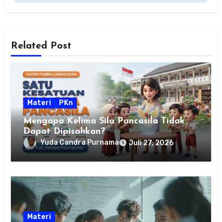
Related Post
Materi
PKn
Mengapa Kelima Sila Pancasila Tidak
Dapat Dipisahkan?
Yuda Candra Purnama
Juli 27, 2026
Materi