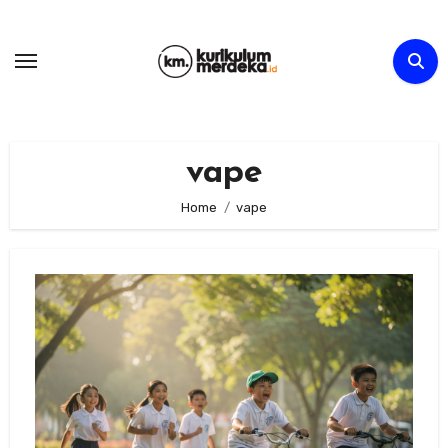
Skip
to
content
vape
Home
vape