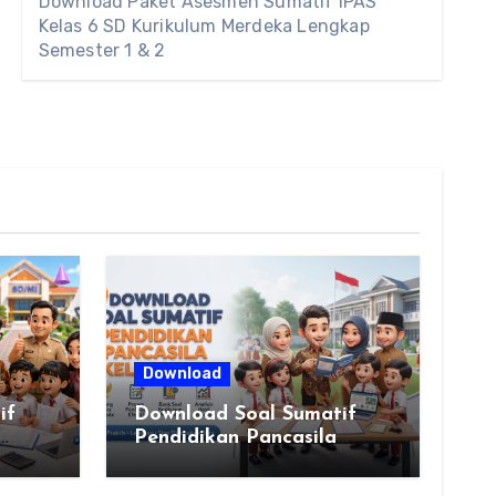
Download Paket Asesmen Sumatif IPAS
Kelas 6 SD Kurikulum Merdeka Lengkap
Semester 1 & 2
Download
if
Download Soal Sumatif
Pendidikan Pancasila
rdeka
Kelas VI SD Kurikulum
Merdeka, Solusi Praktis