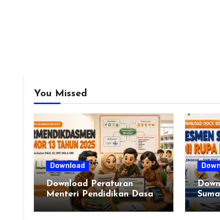
You Missed
Download
Down
Download Peraturan
Down
Menteri Pendidikan Dasar
Sumat
dan Menengah Republik
VI L
Indonesia Nomor 13 Tahun