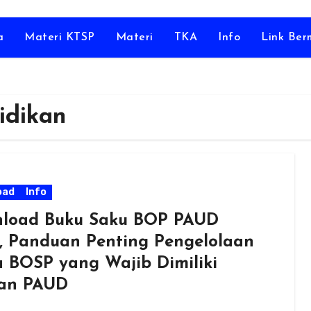
a
Materi KTSP
Materi
TKA
Info
Link Be
idikan
oad
Info
load Buku Saku BOP PAUD
, Panduan Penting Pengelolaan
 BOSP yang Wajib Dimiliki
an PAUD