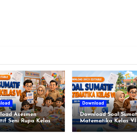
load
Download
load Asesmen
Download Soal Sumat
if Seni Rupa Kelas
Matematika Kelas VI
engkap (DOCX)
SD/MI Kurikulum Me