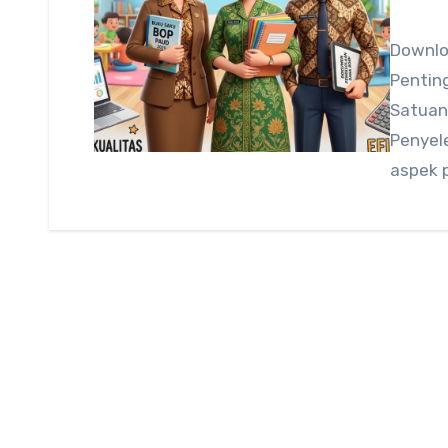
Downlo
Penting
Satuan
Penyel
aspek 