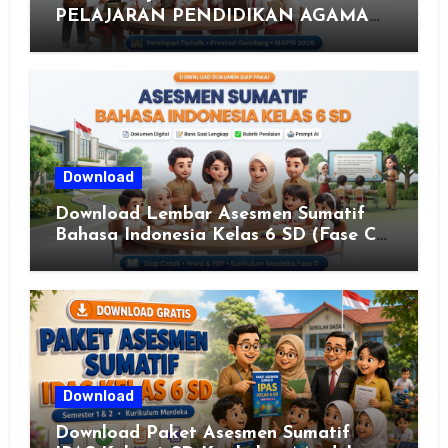
PELAJARAN PENDIDIKAN AGAMA
ISLAM DAN SENI ISLAMI (MAPSI)
SEKOLAH DASAR XXVII PROVINSI
JAWA TENGAH TAHUN 2026
Download
Download Lembar Asesmen Sumatif
Bahasa Indonesia Kelas 6 SD (Fase C)
– Bank Soal & Rubrik Penilaian
Download
Download Paket Asesmen Sumatif