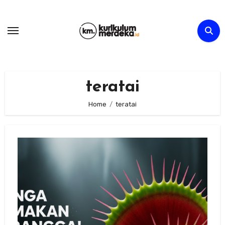
Skip
to
content
teratai
Home
teratai