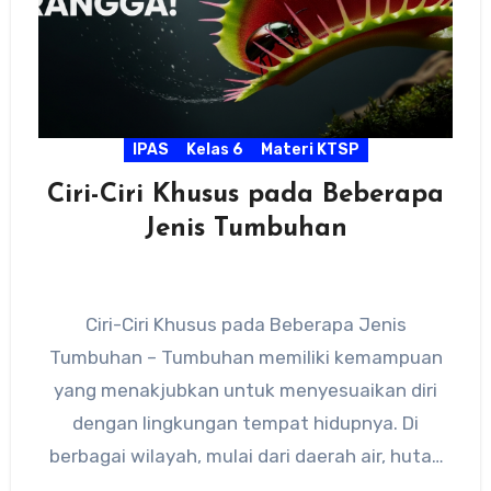
IPAS
Kelas 6
Materi KTSP
Ciri-Ciri Khusus pada Beberapa
Jenis Tumbuhan
Ciri-Ciri Khusus pada Beberapa Jenis
Tumbuhan – Tumbuhan memiliki kemampuan
yang menakjubkan untuk menyesuaikan diri
dengan lingkungan tempat hidupnya. Di
berbagai wilayah, mulai dari daerah air, hutan
lembap, rawa miskin…