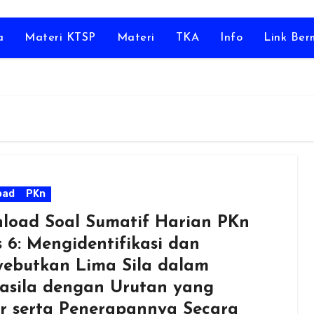
a
Materi KTSP
Materi
TKA
Info
Link Be
oad
PKn
load Soal Sumatif Harian PKn
s 6: Mengidentifikasi dan
ebutkan Lima Sila dalam
asila dengan Urutan yang
r serta Penerapannya Secara