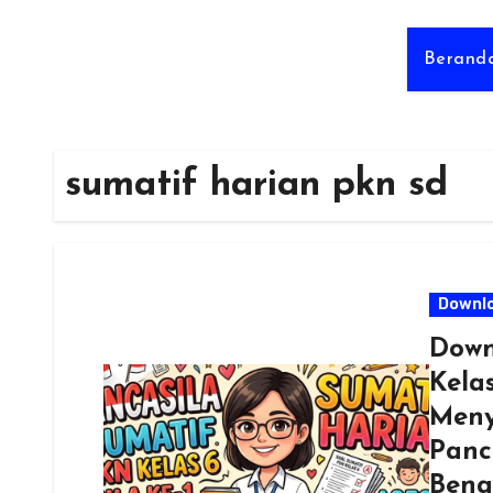
Berand
sumatif harian pkn sd
Downl
Down
Kela
Meny
Panc
Bena