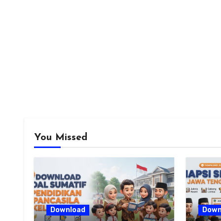
You Missed
Download
Down