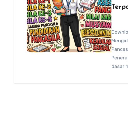
Terp
Downloa
Mengid
Pancas
Penera
dasar n