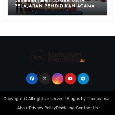
Download Juknis LOMBA MATA
PELAJARAN PENDIDIKAN AGAMA
ISLAM DAN SENI ISLAMI (MAPSI)
SEKOLAH DASAR XXVII PROVINSI
JAWA TENGAH TAHUN 2026
Copyright © All rights reserved
|
Blogus
by
Themeansar
.
About
Privacy Policy
Disclaimer
Contact Us