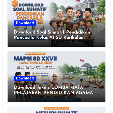
Download
Download Soal Sumatif Pendidikan
Pancasila Kelas VI SD Kurikulum
Merdeka, Solusi Praktis Guru
Menyusun Asesmen Berkualitas
Download
Download Juknis LOMBA MATA
PELAJARAN PENDIDIKAN AGAMA
ISLAM DAN SENI ISLAMI (MAPSI)
SEKOLAH DASAR XXVII PROVINSI
JAWA TENGAH TAHUN 2026