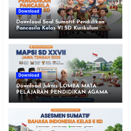
Download
Download Soal Sumatif Pendidikan
Pancasila Kelas VI SD Kurikulum
Merdeka, Solusi Praktis Guru
Menyusun Asesmen Berkualitas
Download
Download Juknis LOMBA MATA
PELAJARAN PENDIDIKAN AGAMA
ISLAM DAN SENI ISLAMI (MAPSI)
SEKOLAH DASAR XXVII PROVINSI
JAWA TENGAH TAHUN 2026