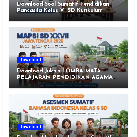
Download Soal Sumatif Pendidikan
Pancasila Kelas VI SD Kurikulum
Merdeka, Solusi Praktis Guru
Menyusun Asesmen Berkualitas
Download
Download Juknis LOMBA MATA
PELAJARAN PENDIDIKAN AGAMA
ISLAM DAN SENI ISLAMI (MAPSI)
SEKOLAH DASAR XXVII PROVINSI
JAWA TENGAH TAHUN 2026
Download