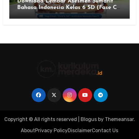
Download Lembar Asesmen Sumatif
Bahasa Indonesia Kelas 6 SD (Fase C)
– Bank Soal & Rubrik Penilaian
Copyright © All rights reserved
|
Blogus
by
Themeansar
.
About
Privacy Policy
Disclaimer
Contact Us