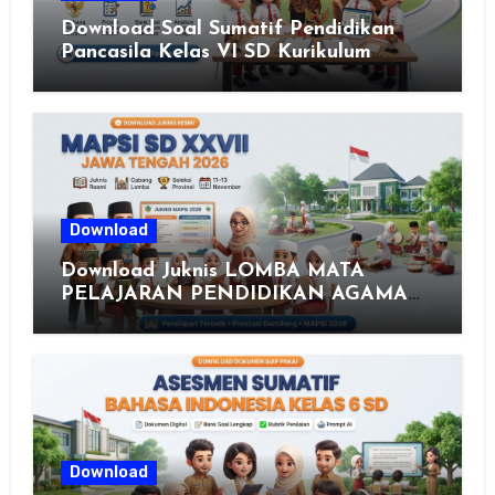
Download Soal Sumatif Pendidikan
Pancasila Kelas VI SD Kurikulum
Merdeka, Solusi Praktis Guru
Menyusun Asesmen Berkualitas
Download
Download Juknis LOMBA MATA
PELAJARAN PENDIDIKAN AGAMA
ISLAM DAN SENI ISLAMI (MAPSI)
SEKOLAH DASAR XXVII PROVINSI
JAWA TENGAH TAHUN 2026
Download