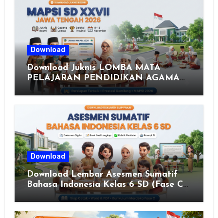
Download
Download Juknis LOMBA MATA
PELAJARAN PENDIDIKAN AGAMA
ISLAM DAN SENI ISLAMI (MAPSI)
SEKOLAH DASAR XXVII PROVINSI
JAWA TENGAH TAHUN 2026
Download
Download Lembar Asesmen Sumatif
Bahasa Indonesia Kelas 6 SD (Fase C)
– Bank Soal & Rubrik Penilaian