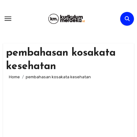
Skip
to
content
pembahasan kosakata
kesehatan
Home
pembahasan kosakata kesehatan