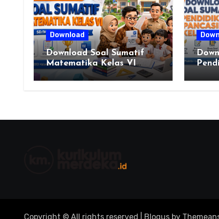
Download
Down
Download Soal Sumatif
Down
Matematika Kelas VI
Pendi
SD/MI Kurikulum Merdeka
Kelas
Merde
Guru
Berku
Copyright © All rights reserved
|
Blogus
by
Themeans