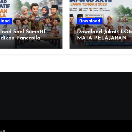
load
Download
load Soal Sumatif
Download Juknis LO
dikan Pancasila
MATA PELAJARAN
 VI SD Kurikulum
PENDIDIKAN AGAM
ka, Solusi Praktis
ISLAM DAN SENI IS
 Menyusun Asesmen
(MAPSI) SEKOLAH
alitas
DASAR XXVII PROVI
JAWA TENGAH TAH
2026
ar
.