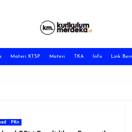
a
Materi KTSP
Materi
TKA
Info
Link Be
oad
PKn