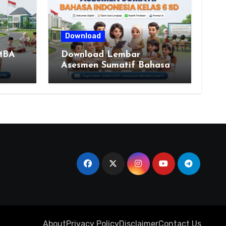
Download
MBA
Download Lembar
Asesmen Sumatif Bahasa
A
Indonesia Kelas 6 SD
LAMI
(Fase C) – Bank Soal &
Rubrik Penilaian
NSI
UN
About
Privacy Policy
Disclaimer
Contact Us