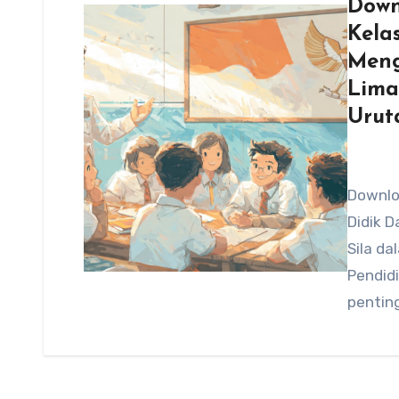
Down
Kela
Meng
Lima
Urut
Downlo
Didik 
Sila da
Pendidi
pentin