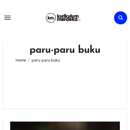
Skip
to
content
paru-paru buku
Home
paru-paru buku