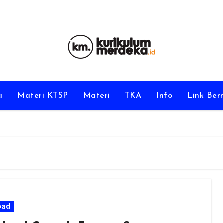
a
Materi KTSP
Materi
TKA
Info
Link Be
oad