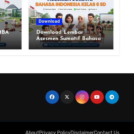
Download
MBA
Download Lembar
Asesmen Sumatif Bahasa
A
Indonesia Kelas 6 SD
LAMI
(Fase C) – Bank Soal &
Rubrik Penilaian
NSI
UN
About
Privacy Policy
Disclaimer
Contact Us