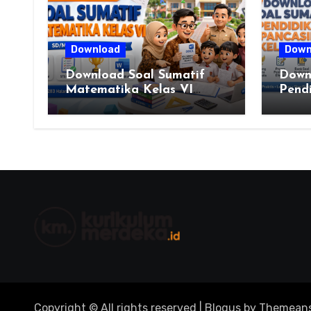
Download
Down
Download Soal Sumatif
Down
Matematika Kelas VI
Pendi
SD/MI Kurikulum Merdeka
Kelas
Merde
Guru
Berku
Copyright © All rights reserved
|
Blogus
by
Themeans