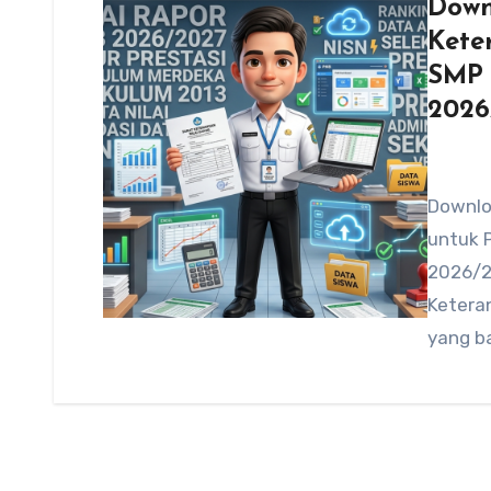
Down
Kete
SMP 
2026
Downlo
untuk 
2026/2
Keteran
yang b