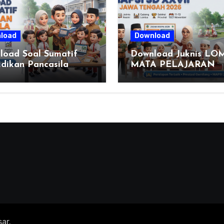
load
Download
load Soal Sumatif
Download Juknis LO
dikan Pancasila
MATA PELAJARAN
 VI SD Kurikulum
PENDIDIKAN AGAM
ka, Solusi Praktis
ISLAM DAN SENI IS
 Menyusun Asesmen
(MAPSI) SEKOLAH
alitas
DASAR XXVII PROVI
JAWA TENGAH TAH
2026
ar
.