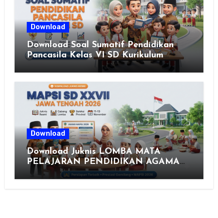
Download
Download Soal Sumatif Pendidikan
Pancasila Kelas VI SD Kurikulum
Merdeka, Solusi Praktis Guru
Menyusun Asesmen Berkualitas
Download
Download Juknis LOMBA MATA
PELAJARAN PENDIDIKAN AGAMA
ISLAM DAN SENI ISLAMI (MAPSI)
SEKOLAH DASAR XXVII PROVINSI
JAWA TENGAH TAHUN 2026