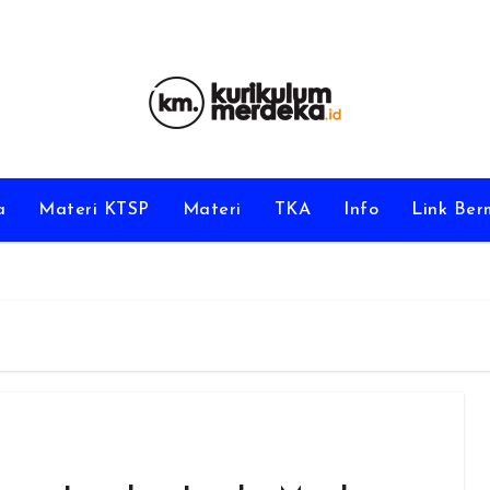
a
Materi KTSP
Materi
TKA
Info
Link Be