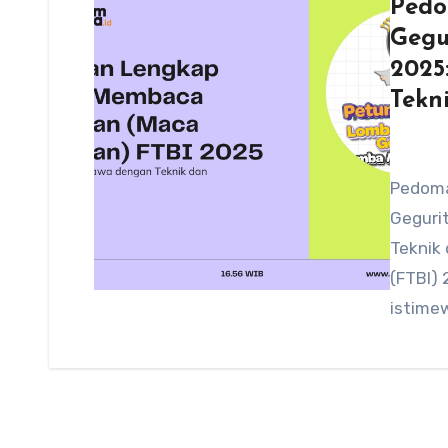
Ped
Gegu
2025
Tekn
Pedoma
Geguri
Teknik
(FTBI)
istime