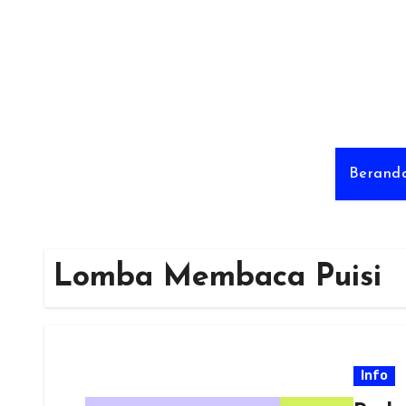
Skip
to
content
Berand
Lomba Membaca Puisi
Info