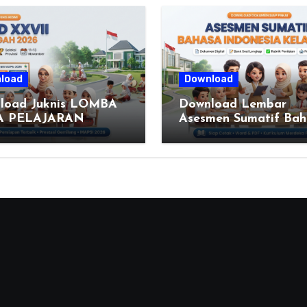
load
Download
load Juknis LOMBA
Download Lembar
A PELAJARAN
Asesmen Sumatif Bah
DIDIKAN AGAMA
Indonesia Kelas 6 SD
M DAN SENI ISLAMI
(Fase C) – Bank Soal
SI) SEKOLAH
Rubrik Penilaian
R XXVII PROVINSI
A TENGAH TAHUN