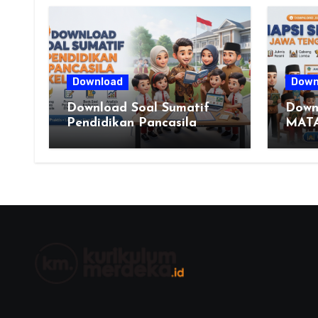
Download
Down
Download Soal Sumatif
Down
Pendidikan Pancasila
MAT
Kelas VI SD Kurikulum
PEN
Merdeka, Solusi Praktis
ISLA
Guru Menyusun Asesmen
(MAP
Berkualitas
DASA
JAW
2026