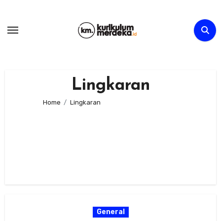
Skip
to
content
Lingkaran
Home
Lingkaran
General