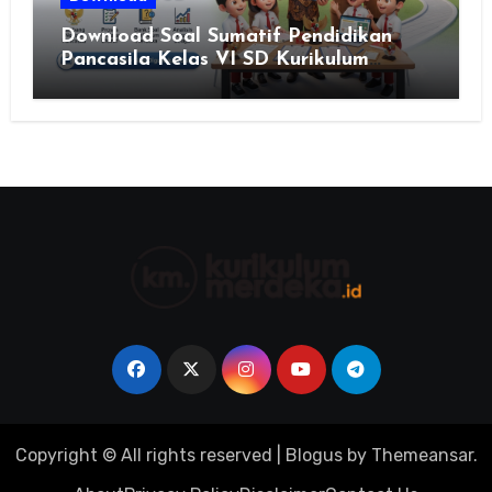
Download Soal Sumatif Pendidikan
Pancasila Kelas VI SD Kurikulum
Merdeka, Solusi Praktis Guru
Menyusun Asesmen Berkualitas
Copyright © All rights reserved
|
Blogus
by
Themeansar
.