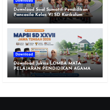
Download
Download Soal Sumatif Pendidikan
Pancasila Kelas VI SD Kurikulum
Merdeka, Solusi Praktis Guru
Menyusun Asesmen Berkualitas
Download
Download Juknis LOMBA MATA
PELAJARAN PENDIDIKAN AGAMA
ISLAM DAN SENI ISLAMI (MAPSI)
SEKOLAH DASAR XXVII PROVINSI
JAWA TENGAH TAHUN 2026