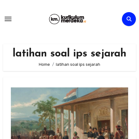
Skip
to
content
latihan soal ips sejarah
Home
latihan soal ips sejarah