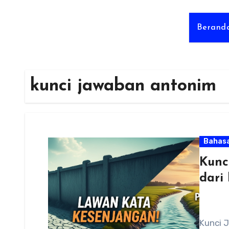
Berand
kunci jawaban antonim
Bahasa
Kunc
dari
Kunci 