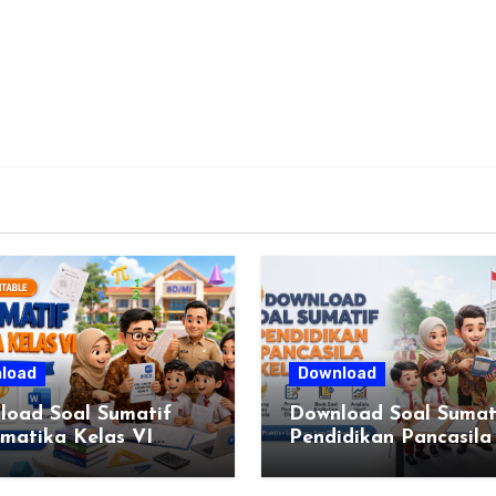
load
Download
load Soal Sumatif
Download Soal Sumat
matika Kelas VI
Pendidikan Pancasila
I Kurikulum Merdeka
Kelas VI SD Kurikulu
Merdeka, Solusi Prakt