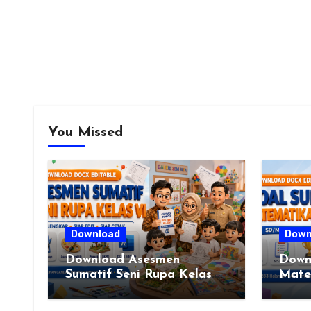
You Missed
Download
Down
Download Asesmen
Down
Sumatif Seni Rupa Kelas
Mate
VI Lengkap (DOCX)
SD/M