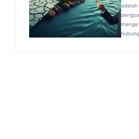
adalah
pengua
menget
hubung