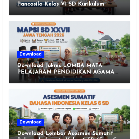
Pancasila Kelas VI SD Kurikulum
Merdeka, Solusi Praktis Guru
Menyusun Asesmen Berkualitas
Download
Download Juknis LOMBA MATA
PELAJARAN PENDIDIKAN AGAMA
ISLAM DAN SENI ISLAMI (MAPSI)
SEKOLAH DASAR XXVII PROVINSI
JAWA TENGAH TAHUN 2026
Download
Download Lembar Asesmen Sumatif