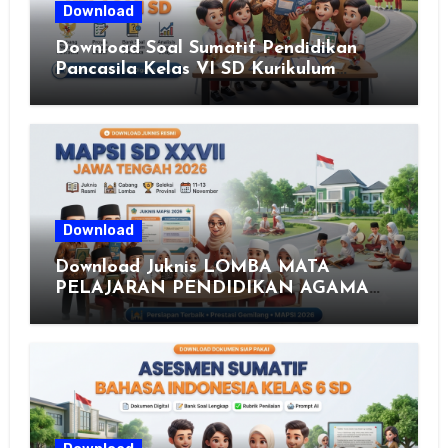
Download
Download Soal Sumatif Pendidikan
Pancasila Kelas VI SD Kurikulum
Merdeka, Solusi Praktis Guru
Menyusun Asesmen Berkualitas
Download
Download Juknis LOMBA MATA
PELAJARAN PENDIDIKAN AGAMA
ISLAM DAN SENI ISLAMI (MAPSI)
SEKOLAH DASAR XXVII PROVINSI
JAWA TENGAH TAHUN 2026