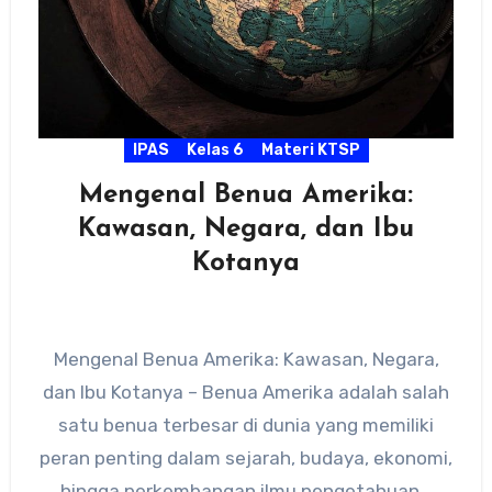
IPAS
Kelas 6
Materi KTSP
Mengenal Benua Amerika:
Kawasan, Negara, dan Ibu
Kotanya
Mengenal Benua Amerika: Kawasan, Negara,
dan Ibu Kotanya – Benua Amerika adalah salah
satu benua terbesar di dunia yang memiliki
peran penting dalam sejarah, budaya, ekonomi,
hingga perkembangan ilmu pengetahuan…