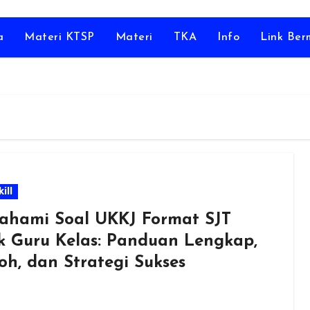
a
Materi KTSP
Materi
TKA
Info
Link Be
ill
hami Soal UKKJ Format SJT
k Guru Kelas: Panduan Lengkap,
oh, dan Strategi Sukses