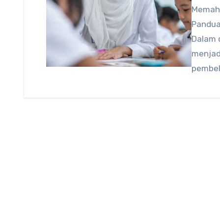
Memaha
Pandua
Dalam d
menjad
pembel