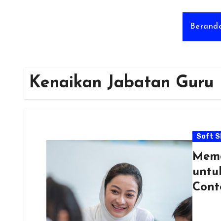
Berand
Kenaikan Jabatan Guru
Soft Sk
Mema
untu
Cont