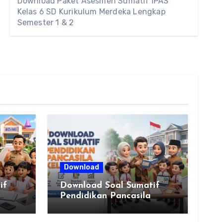
Download Paket Asesmen Sumatif IPAS
Kelas 6 SD Kurikulum Merdeka Lengkap
Semester 1 & 2
Download
if
Download Soal Sumatif
Pendidikan Pancasila
rdeka
Kelas VI SD Kurikulum
Merdeka, Solusi Praktis