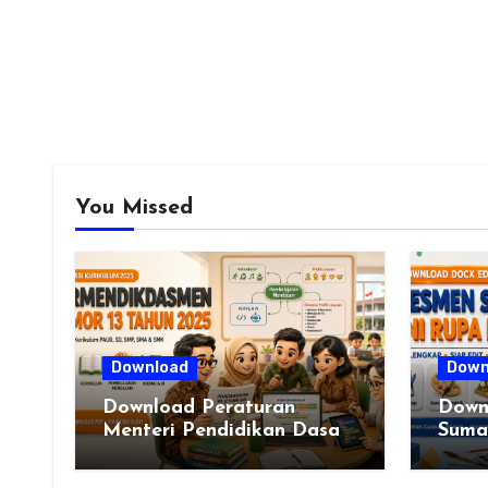
You Missed
Download
Down
Download Peraturan
Down
Menteri Pendidikan Dasar
Sumat
dan Menengah Republik
VI L
Indonesia Nomor 13 Tahun