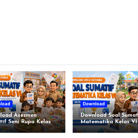
load
Download
load Asesmen
Download Soal Sumat
if Seni Rupa Kelas
Matematika Kelas VI
engkap (DOCX)
SD/MI Kurikulum Me