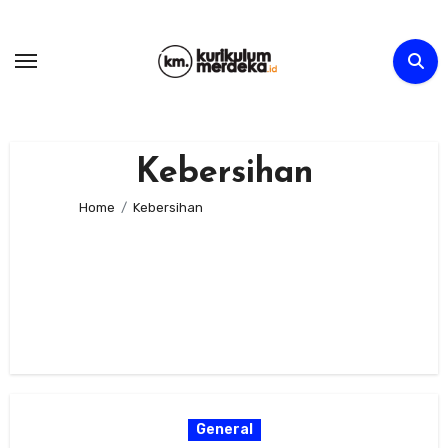
Skip
to
content
Kebersihan
Home
Kebersihan
General