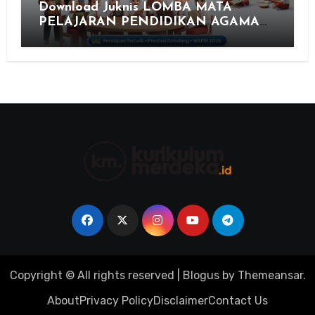
Download Juknis LOMBA MATA
PELAJARAN PENDIDIKAN AGAMA
ISLAM DAN SENI ISLAMI (MAPSI)
SEKOLAH DASAR XXVII PROVINSI
JAWA TENGAH TAHUN 2026
Copyright © All rights reserved
|
Blogus
by
Themeansar
.
About
Privacy Policy
Disclaimer
Contact Us