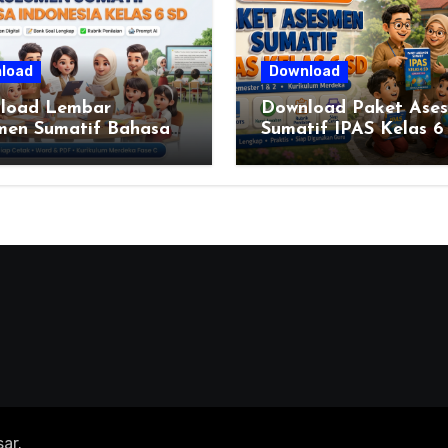
load
Download
load Lembar
Download Paket Ase
men Sumatif Bahasa
Sumatif IPAS Kelas 6
esia Kelas 6 SD
Kurikulum Merdeka
 C) – Bank Soal &
Lengkap Semester 1 
k Penilaian
ar
.