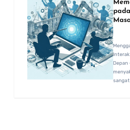
Mema
pada
Masa
Mengga
Interak
Depan –
menyak
sangat 