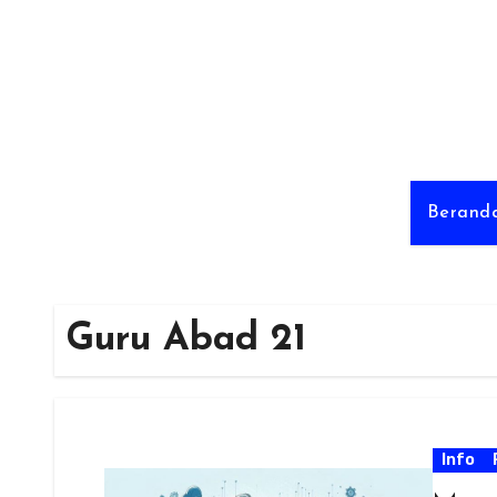
Skip
to
content
Berand
Guru Abad 21
Info