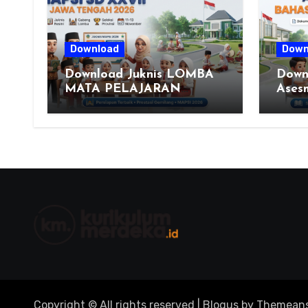
Download
Down
Download Juknis LOMBA
Down
MATA PELAJARAN
Ases
PENDIDIKAN AGAMA
Indon
ISLAM DAN SENI ISLAMI
(Fase
(MAPSI) SEKOLAH
Rubri
DASAR XXVII PROVINSI
JAWA TENGAH TAHUN
2026
Copyright © All rights reserved
|
Blogus
by
Themeans