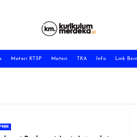
a
Materi KTSP
Materi
TKA
Info
Link Be
PMM