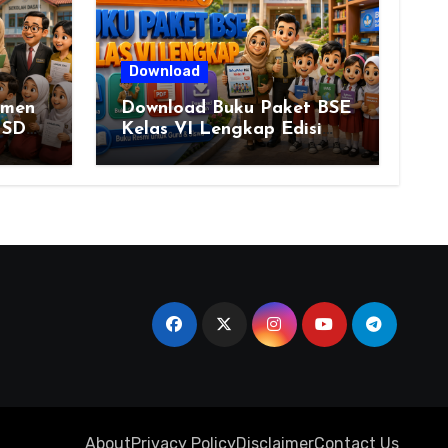
Download
smen
Download Buku Paket BSE
 SD
Kelas VI Lengkap Edisi
Revisi, Buku Siswa dan
& 2
Buku Guru Semua Mata
Pelajaran
About
Privacy Policy
Disclaimer
Contact Us