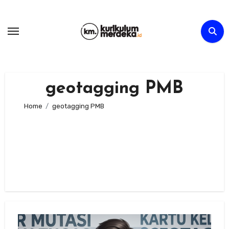
Skip
to
content
geotagging PMB
Home
geotagging PMB