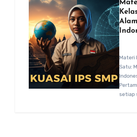
Mate
Kela
Alam
Indo
Materi
Satu: 
Indone
Pertam
setiap 