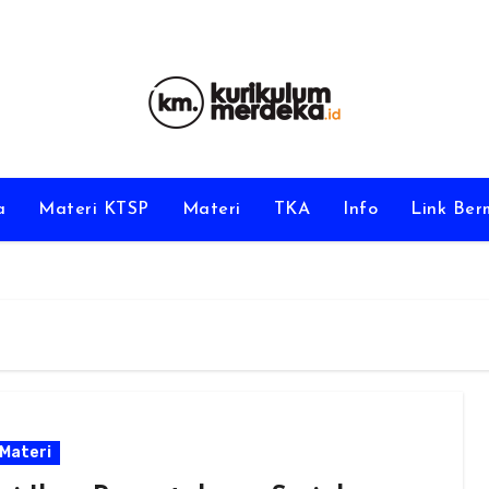
a
Materi KTSP
Materi
TKA
Info
Link Be
Materi