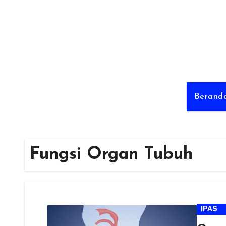
Skip
to
content
Berand
Fungsi Organ Tubuh
IPAS