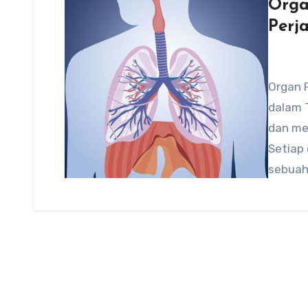
Orga
Perj
Organ 
dalam 
dan me
Setiap 
sebuah