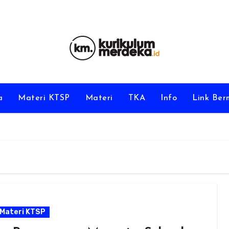
a
Materi KTSP
Materi
TKA
Info
Link Be
Materi KTSP