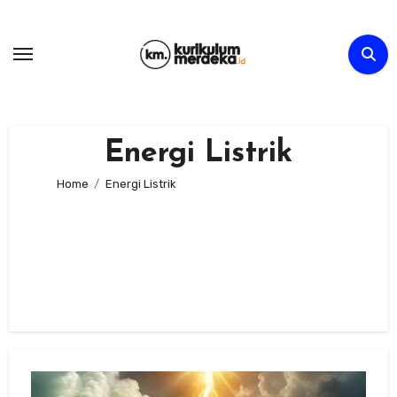
Skip
to
content
Energi Listrik
Home
Energi Listrik