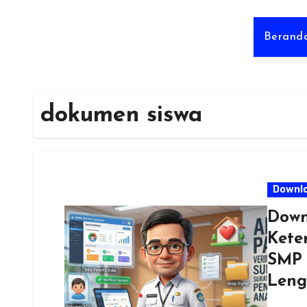
Berand
dokumen siswa
Downl
Down
Kete
SMP 
Leng