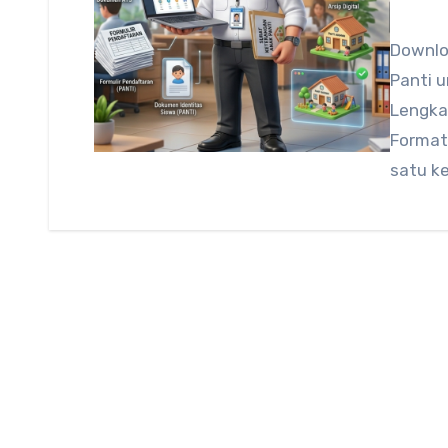
Downlo
Panti 
Lengka
Format
satu k