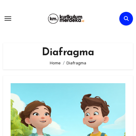
Skip
to
content
Diafragma
Home
Diafragma