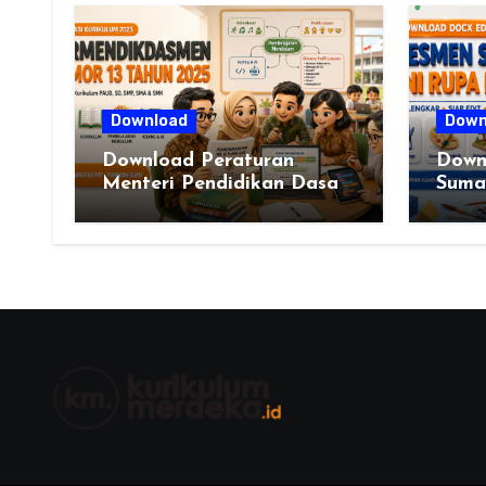
Download
Down
Download Peraturan
Down
Menteri Pendidikan Dasar
Sumat
dan Menengah Republik
VI L
Indonesia Nomor 13 Tahun
2025