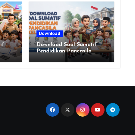
Download
if
Download Soal Sumatif
Pendidikan Pancasila
rdeka
Kelas VI SD Kurikulum
Merdeka, Solusi Praktis
Guru Menyusun Asesmen
Berkualitas