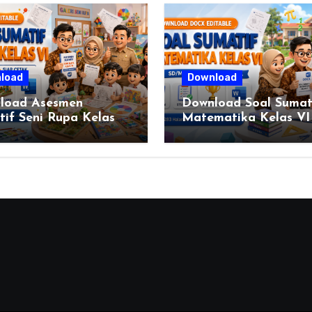
load
Download
load Asesmen
Download Soal Sumat
if Seni Rupa Kelas
Matematika Kelas VI
engkap (DOCX)
SD/MI Kurikulum Me