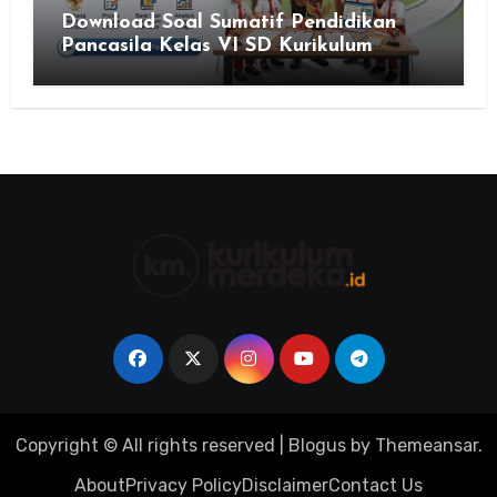
Download Soal Sumatif Pendidikan
Pancasila Kelas VI SD Kurikulum
Merdeka, Solusi Praktis Guru
Menyusun Asesmen Berkualitas
Copyright © All rights reserved
|
Blogus
by
Themeansar
.
About
Privacy Policy
Disclaimer
Contact Us