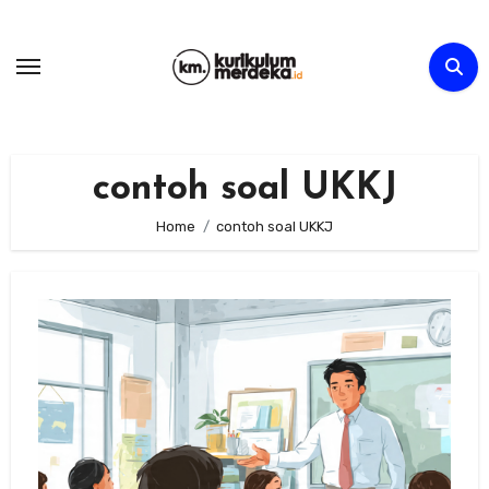
Skip
to
content
contoh soal UKKJ
Home
contoh soal UKKJ