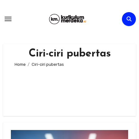
Skip
to
content
Ciri-ciri pubertas
Home
Ciri-ciri pubertas